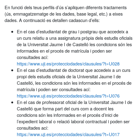
En funció dels teus perfils d’ús s’apliquen diferents tractaments
(ús, emmagatzematge de les dades, base legal, etc.) a eixes
dades. A continuació es detallen cadascun d’ells:
En el cas d’estudiantat de grau i postgrau que accedeix a
un curs relatiu a una assignatura pròpia dels estudis oficials
de la Universitat Jaume I de Castelló les condicions són les
informades en el procés de matrícula i poden ser
consultades ací:
https://www.uji.es/protecciodades/clausules/?t=U028
En el cas d’estudiantat de doctorat que accedeix a un curs
propi dels estudis oficials de la Universitat Jaume I de
Castelló, les condicions són les informades en el procés de
matrícula i poden ser consultades ací:
https://www.uji.es/protecciodades/clausules/?t=U076
En el cas de professorat oficial de la Universitat Jaume I de
Castelló que forma part del curs com a docent les
condicions són les informades en el procés d’inici de
l’expedient laboral o relació laboral contractual i poden ser
consultades ací:
https://www.uji.es/protecciodades/clausules/?t=U017