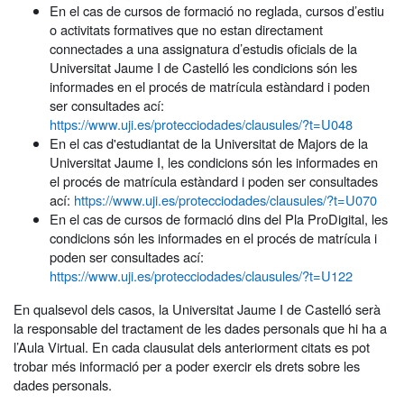
En el cas de cursos de formació no reglada, cursos d’estiu
o activitats formatives que no estan directament
connectades a una assignatura d’estudis oficials de la
Universitat Jaume I de Castelló les condicions són les
informades en el procés de matrícula estàndard i poden
ser consultades ací:
https://www.uji.es/protecciodades/clausules/?t=U048
En el cas d'estudiantat de la Universitat de Majors de la
Universitat Jaume I, les condicions són les informades en
el procés de matrícula estàndard i poden ser consultades
ací:
https://www.uji.es/protecciodades/clausules/?t=U070
En el cas de cursos de formació dins del Pla ProDigital, les
condicions són les informades en el procés de matrícula i
poden ser consultades ací:
https://www.uji.es/protecciodades/clausules/?t=U122
En qualsevol dels casos, la Universitat Jaume I de Castelló serà
la responsable del tractament de les dades personals que hi ha a
l’Aula Virtual. En cada clausulat dels anteriorment citats es pot
trobar més informació per a poder exercir els drets sobre les
dades personals.