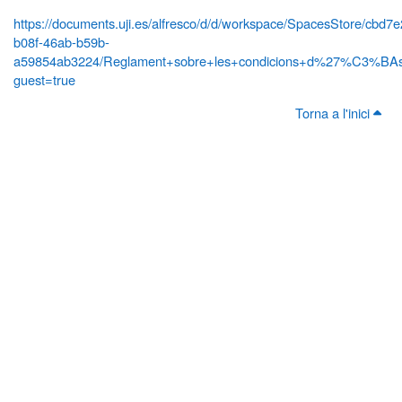
https://documents.uji.es/alfresco/d/d/workspace/SpacesStore/cbd7
b08f-46ab-b59b-
a59854ab3224/Reglament+sobre+les+condicions+d%27%C3%BAs+
guest=true
Torna a l'inici