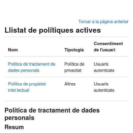
Ves al contingut principal
Tornar a la pàgina anterior
Llistat de polítiques actives
Consentiment
Nom
Tipologia
de l'usuari
Política de tractament de
Política de
Usuaris
dades personals
privacitat
autenticats
Política de propietat
Altres
Usuaris
intel·lectual
autenticats
Política de tractament de dades
personals
Resum