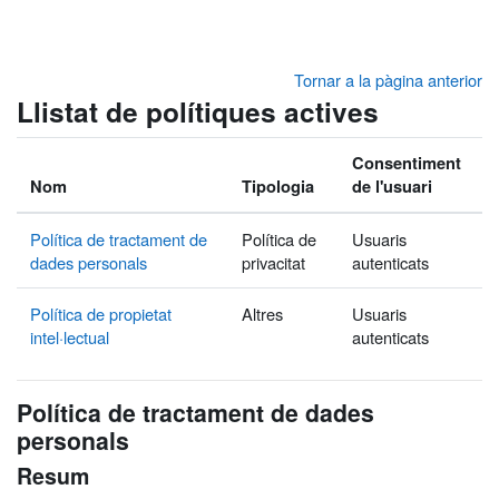
Ves al contingut principal
Tornar a la pàgina anterior
Llistat de polítiques actives
Consentiment
Nom
Tipologia
de l'usuari
Política de tractament de
Política de
Usuaris
dades personals
privacitat
autenticats
Política de propietat
Altres
Usuaris
intel·lectual
autenticats
Política de tractament de dades
personals
Resum