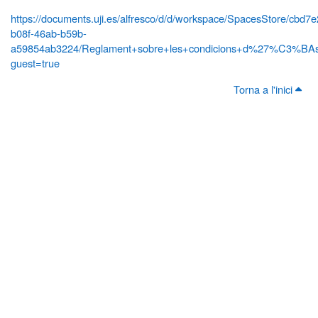
https://documents.uji.es/alfresco/d/d/workspace/SpacesStore/cbd7
b08f-46ab-b59b-
a59854ab3224/Reglament+sobre+les+condicions+d%27%C3%BAs+
guest=true
Torna a l'inici