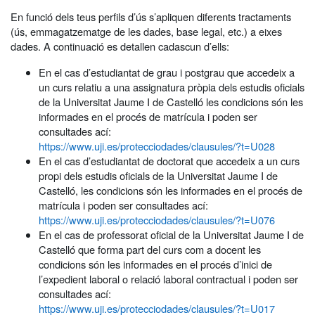
En funció dels teus perfils d’ús s’apliquen diferents tractaments
(ús, emmagatzematge de les dades, base legal, etc.) a eixes
dades. A continuació es detallen cadascun d’ells:
En el cas d’estudiantat de grau i postgrau que accedeix a
un curs relatiu a una assignatura pròpia dels estudis oficials
de la Universitat Jaume I de Castelló les condicions són les
informades en el procés de matrícula i poden ser
consultades ací:
https://www.uji.es/protecciodades/clausules/?t=U028
En el cas d’estudiantat de doctorat que accedeix a un curs
propi dels estudis oficials de la Universitat Jaume I de
Castelló, les condicions són les informades en el procés de
matrícula i poden ser consultades ací:
https://www.uji.es/protecciodades/clausules/?t=U076
En el cas de professorat oficial de la Universitat Jaume I de
Castelló que forma part del curs com a docent les
condicions són les informades en el procés d’inici de
l’expedient laboral o relació laboral contractual i poden ser
consultades ací:
https://www.uji.es/protecciodades/clausules/?t=U017