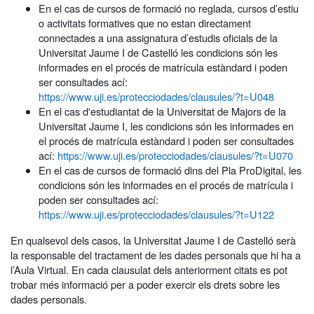
En el cas de cursos de formació no reglada, cursos d’estiu
o activitats formatives que no estan directament
connectades a una assignatura d’estudis oficials de la
Universitat Jaume I de Castelló les condicions són les
informades en el procés de matrícula estàndard i poden
ser consultades ací:
https://www.uji.es/protecciodades/clausules/?t=U048
En el cas d'estudiantat de la Universitat de Majors de la
Universitat Jaume I, les condicions són les informades en
el procés de matrícula estàndard i poden ser consultades
ací:
https://www.uji.es/protecciodades/clausules/?t=U070
En el cas de cursos de formació dins del Pla ProDigital, les
condicions són les informades en el procés de matrícula i
poden ser consultades ací:
https://www.uji.es/protecciodades/clausules/?t=U122
En qualsevol dels casos, la Universitat Jaume I de Castelló serà
la responsable del tractament de les dades personals que hi ha a
l’Aula Virtual. En cada clausulat dels anteriorment citats es pot
trobar més informació per a poder exercir els drets sobre les
dades personals.